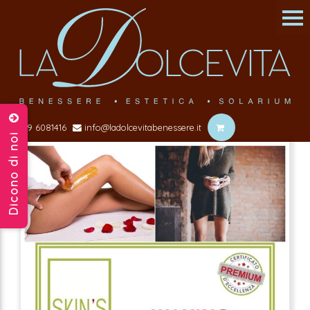
039 6081416
info@ladolcevitabenessere.it
Dicono di noi