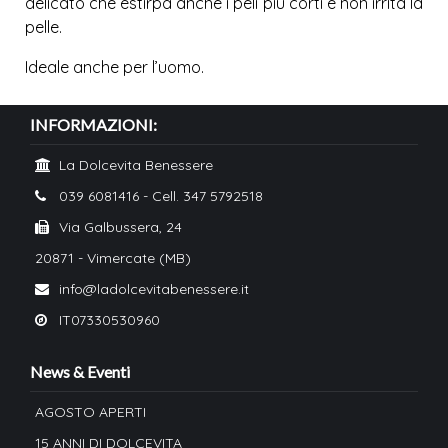
delicato che estirpa anche i peli più corti e non irrita la
pelle.
Ideale anche per l’uomo.
Waxing Specialist
INFORMAZIONI:
La Dolcevita Benessere
039 6081416 - Cell. 347 5792518
Marzo, 21 2019
Via Galbussera, 24
20871 - Vimercate (MB)
info@ladolcevitabenessere.it
IT07330530960
News & Eventi
AGOSTO APERTI
15 ANNI DI DOLCEVITA