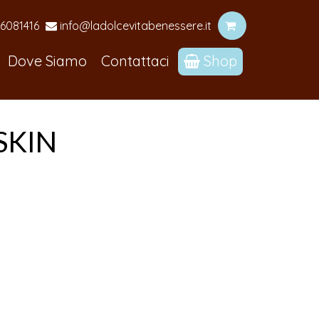
6081416
info@ladolcevitabenessere.it
Dove Siamo
Contattaci
Shop
SKIN