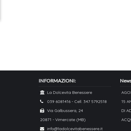
INFORMAZIONI:
News 
La Dolcevita Benessere
AGO
039 6081416 - Cell. 347 5792518
15 A
Via Galbussera, 24
DI A
20871 - Vimercate (MB)
ACQU
info@ladolcevitabenessere.it