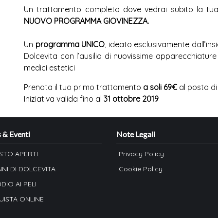
Un trattamento completo dove vedrai subito la tua 
NUOVO PROGRAMMA GIOVINEZZA.
Un
programma UNICO
, ideato esclusivamente dall’ins
Dolcevita con l’ausilio di nuovissime apparecchiature
medici estetici
Prenota il tuo primo trattamento
a soli 69€
al posto di
Iniziativa valida fino al
31 ottobre 2019
& Eventi
Note Legali
STO APERTI
Privacy Policy
NNI DI DOLCEVITA
Cookie Policy
DDIO AI PELI
ISTA ONLINE