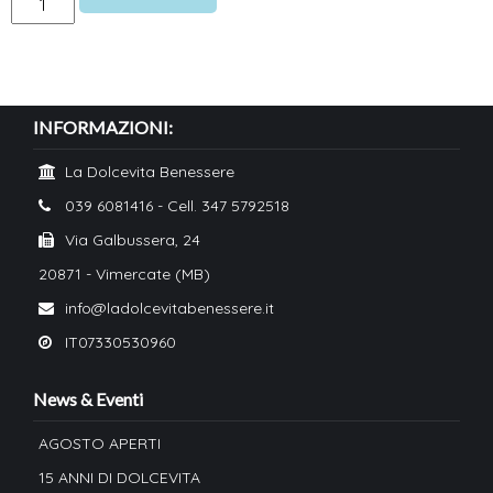
rilassante
con
candele
Massaggio rilassante co
profumate
INFORMAZIONI:
quantity
profumate
La Dolcevita Benessere
039 6081416 - Cell. 347 5792518
Via Galbussera, 24
20871 - Vimercate (MB)
info@ladolcevitabenessere.it
IT07330530960
News & Eventi
AGOSTO APERTI
15 ANNI DI DOLCEVITA