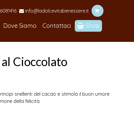
6081416
info@ladolcevitabenessere.it
Dove Siamo
Contattaci
Shop
al Cioccolato
rincipi snellenti del cacao e stimola il buon umore
mone della felicità.