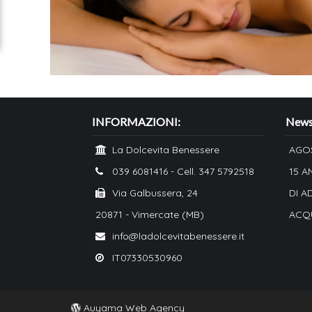
INFORMAZIONI:
News 
La Dolcevita Benessere
AGO
039 6081416 - Cell. 347 5792518
15 A
Via Galbussera, 24
DI A
20871 - Vimercate (MB)
ACQU
info@ladolcevitabenessere.it
IT07330530960
Auyama Web Agency