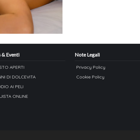
quantity
& Eventi
Note Legali
STO APERTI
Privacy Policy
NNI DI DOLCEVITA
Cookie Policy
DDIO AI PELI
ISTA ONLINE