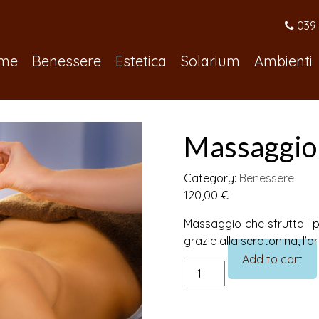
039 
me
Benessere
Estetica
Solarium
Ambienti
Massaggio 
Category:
Benessere
120,00
€
Massaggio che sfrutta i p
grazie alla serotonina, l’or
Add to cart
Massaggio
al
Cioccolato